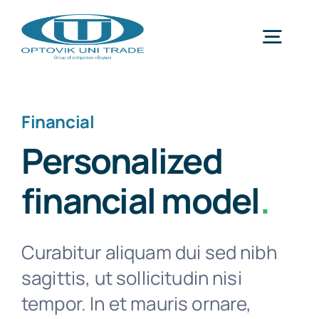
Перейти
к
Togg
Контенту
Navig
Categories
Financial
Personalized
financial model
.
Curabitur aliquam dui sed nibh
sagittis, ut sollicitudin nisi
tempor. In et mauris ornare,