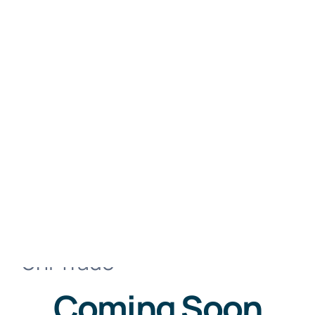
Медицинское
оборудование | Optovik
Uni Trade -
Coming Soon