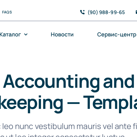
(90) 988-99-65
FAQS
Каталог
Новости
Сервис-центр
l Accounting and
keeping — Templ
 leo nunc vestibulum mauris vel ante f