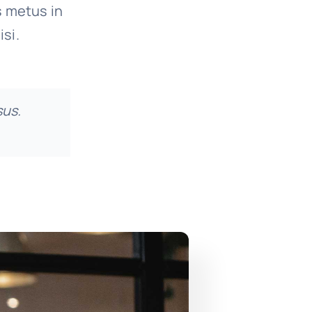
s metus in
isi.
sus.