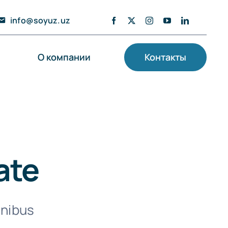
info@soyuz.uz
О компании
Контакты
ate
inibus