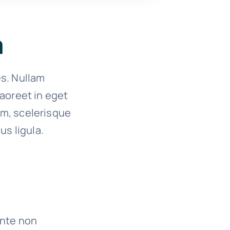
a
es. Nullam
 laoreet in eget
um, scelerisque
us ligula.
ante non