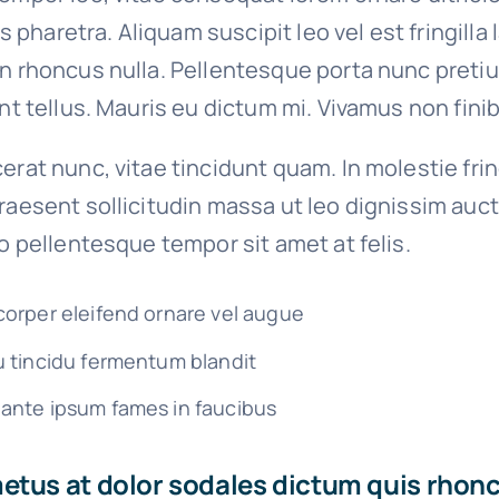
ies pharetra. Aliquam suscipit leo vel est fringilla
on rhoncus nulla. Pellentesque porta nunc preti
unt tellus. Mauris eu dictum mi. Vivamus non finib
erat nunc, vitae tincidunt quam. In molestie fri
raesent sollicitudin massa ut leo dignissim auct
io pellentesque tempor sit amet at felis.
corper eleifend ornare vel augue
u tincidu fermentum blandit
ante ipsum fames in faucibus
tus at dolor sodales dictum quis rhoncu