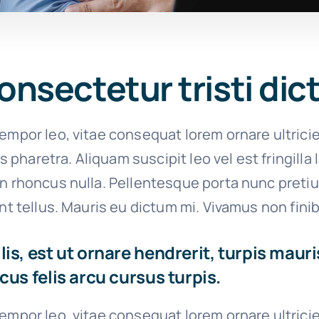
onsectetur tristi di
empor leo, vitae consequat lorem ornare ultrici
ies pharetra. Aliquam suscipit leo vel est fringilla
on rhoncus nulla. Pellentesque porta nunc preti
unt tellus. Mauris eu dictum mi. Vivamus non finib
is, est ut ornare hendrerit, turpis mauri
cus felis arcu cursus turpis.
empor leo, vitae consequat lorem ornare ultrici