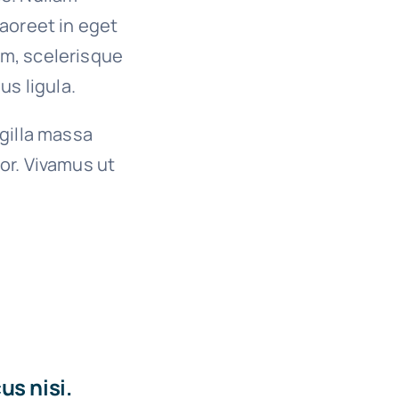
 laoreet in eget
um, scelerisque
us ligula.
ngilla massa
or. Vivamus ut
s nisi.