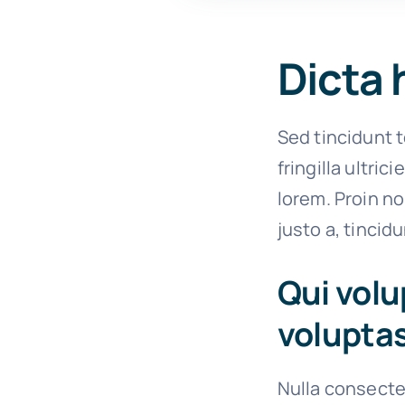
Dicta 
Sed tincidunt t
fringilla ultric
lorem. Proin n
justo a, tincid
Qui volu
voluptas
Nulla consecte