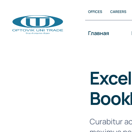
Перейти
OFFICES
CAREERS
к
Контенту
Главная
Exce
Book
Curabitur ac