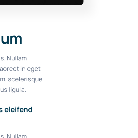
ctum
es. Nullam
 laoreet in eget
um, scelerisque
us ligula.
s eleifend
es. Nullam