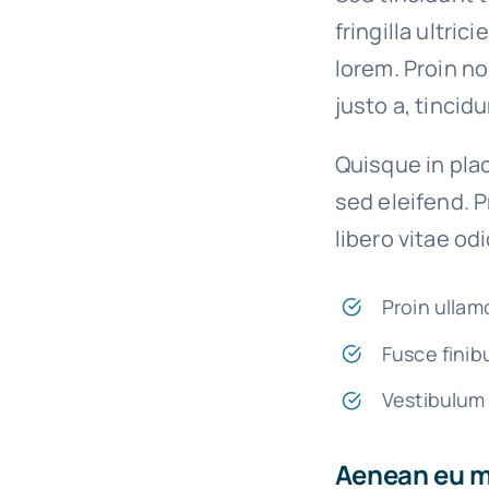
fringilla ultric
lorem. Proin n
justo a, tincid
Quisque in plac
sed eleifend. P
libero vitae od
Proin ullam
Fusce finib
Vestibulum 
Aenean eu me