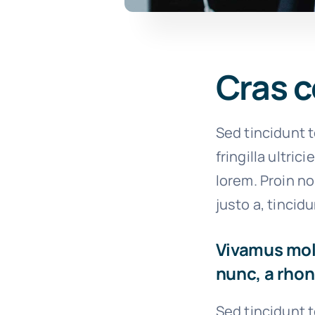
Cras c
Sed tincidunt t
fringilla ultric
lorem. Proin n
justo a, tincid
Vivamus moll
nunc, a rhon
Sed tincidunt t